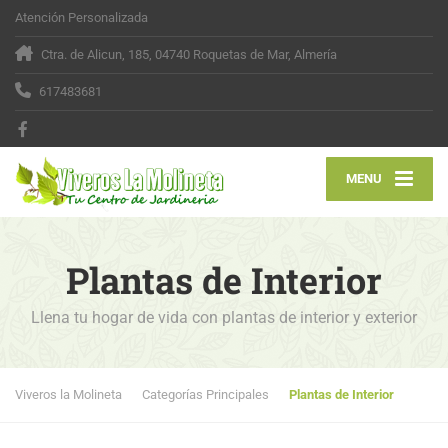
Atención Personalizada
Ctra. de Alicun, 185, 04740 Roquetas de Mar, Almería
617483681
MENU
Plantas de Interior
Llena tu hogar de vida con plantas de interior y exterior
Viveros la Molineta
Categorías Principales
Plantas de Interior