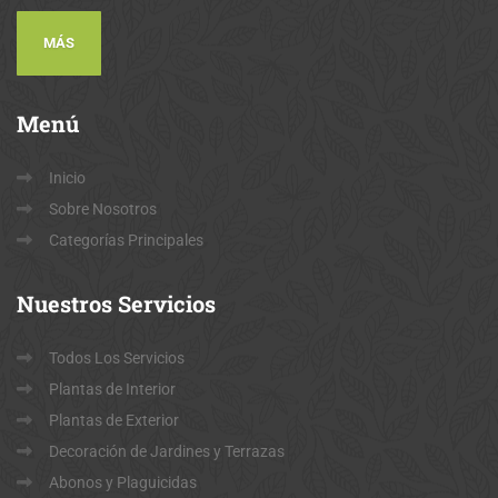
MÁS
Menú
Inicio
Sobre Nosotros
Categorías Principales
Nuestros
Servicios
Todos Los Servicios
Plantas de Interior
Plantas de Exterior
Decoración de Jardines y Terrazas
Abonos y Plaguicidas