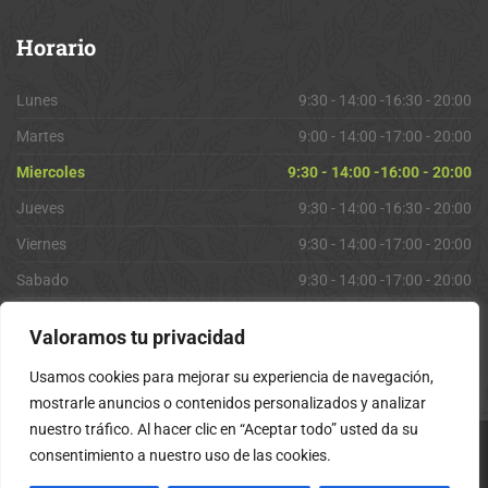
Horario
Lunes
9:30 - 14:00 -16:30 - 20:00
Martes
9:00 - 14:00 -17:00 - 20:00
Miercoles
9:30 - 14:00 -16:00 - 20:00
Jueves
9:30 - 14:00 -16:30 - 20:00
Viernes
9:30 - 14:00 -17:00 - 20:00
Sabado
9:30 - 14:00 -17:00 - 20:00
Domingo
Cerrado
Valoramos tu privacidad
Usamos cookies para mejorar su experiencia de navegación,
mostrarle anuncios o contenidos personalizados y analizar
nuestro tráfico. Al hacer clic en “Aceptar todo” usted da su
consentimiento a nuestro uso de las cookies.
Copyright 2026 viveroslamolineta