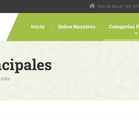
Ctra. de Alicun, 185, 0
Inicio
Sobre Nosotros
Categorías P
ncipales
 vida