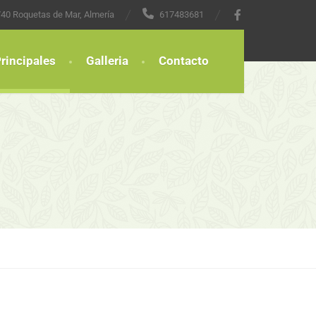
4740 Roquetas de Mar, Almería
617483681
rincipales
Galleria
Contacto