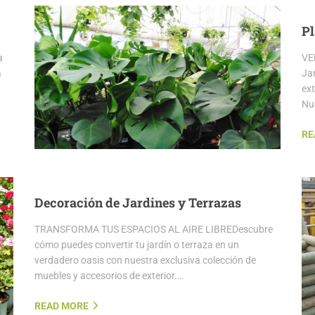
Pl
a
VE
a
Ja
ext
Nu
RE
Decoración de Jardines y Terrazas
TRANSFORMA TUS ESPACIOS AL AIRE LIBREDescubre
cómo puedes convertir tu jardín o terraza en un
verdadero oasis con nuestra exclusiva colección de
muebles y accesorios de exterior.…
READ MORE