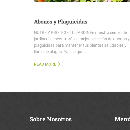
Abonos y Plaguicidas
NUTRE Y PROTEGE TU JARDINEn nuestro centro de
jardinería, encontrarás la mejor selección de abonos y
plaguicidas para mantener tus plantas saludables y
libres de plagas. Ya sea que…
READ MORE
Sobre
Nosotros
Men