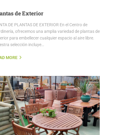
antas de Exterior
NTA DE PLANTAS DE EXTERIOR En el Centro de
rdinería, ofrecemos una amplia variedad de plantas de
erior para embellecer cualquier espacio al aire libre.
estra selección incluye…
AD MORE