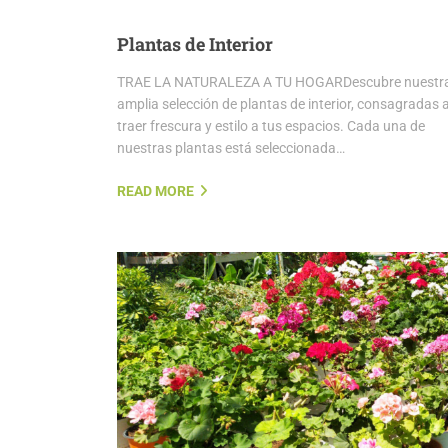
Plantas de Interior
TRAE LA NATURALEZA A TU HOGARDescubre nuestr
amplia selección de plantas de interior, consagradas 
traer frescura y estilo a tus espacios. Cada una de
nuestras plantas está seleccionada…
READ MORE