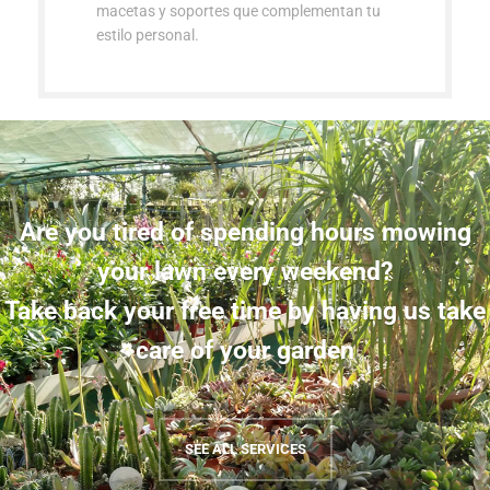
macetas y soportes que complementan tu
estilo personal.
Are you tired of spending hours mowing
your lawn every weekend?
Take back your free time by having us take
care of your garden
SEE ALL SERVICES