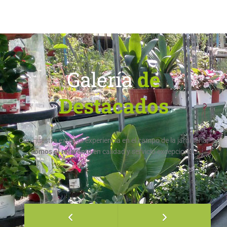
Galería
de
Destacados
Con nuestra extensa experiencia en el campo de la jardinería,
somos el referente
en calidad y servicio excepcional.