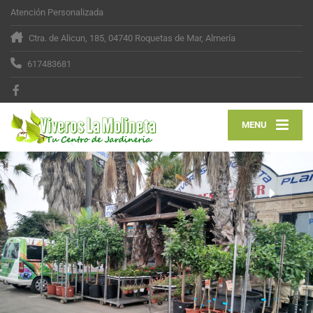
Atención Personalizada
Ctra. de Alicun, 185, 04740 Roquetas de Mar, Almería
617483681
MENU