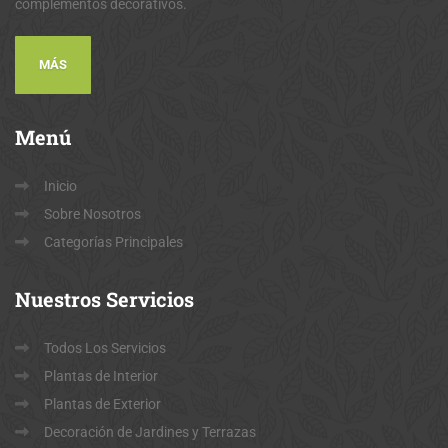
complementos decorativos.
MÁS
Menú
Inicio
Sobre Nosotros
Categorías Principales
Nuestros
Servicios
Todos Los Servicios
Plantas de Interior
Plantas de Exterior
Decoración de Jardines y Terrazas