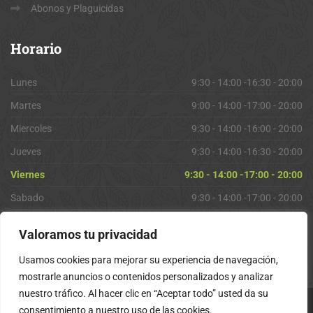
Abonos y Plaguicidas
Horario
Lunes
9:30 - 14:00 -16:30 - 20:00
Martes
9:00 - 14:00 -17:00 - 20:00
Miercoles
9:30 - 14:00 -16:00 - 20:00
Jueves
9:30 - 14:00 -16:30 - 20:00
Viernes
9:30 - 14:00 -17:00 - 20:00
Sabado
9:30 - 14:00 -17:00 - 20:00
Domingo
Cerrado
Valoramos tu privacidad
Usamos cookies para mejorar su experiencia de navegación,
mostrarle anuncios o contenidos personalizados y analizar
nuestro tráfico. Al hacer clic en “Aceptar todo” usted da su
consentimiento a nuestro uso de las cookies.